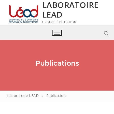
LABORATOIRE
LEAD
UNIVERSITÉ DE TOULON
Publications
Laboratoire LEAD
Laboratoire LEAD
Publications
Présentation du laboratoire LEAD
Membres
Statuts et charte
Membres permanents
Thèmes De Recherche