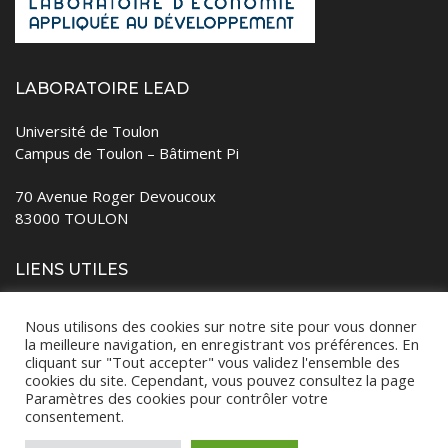
LABORATOIRE LEAD
Université de Toulon
Campus de Toulon – Bâtiment Pi
70 Avenue Roger Devoucoux
83000 TOULON
LIENS UTILES
Université de Toulon
Nous utilisons des cookies sur notre site pour vous donner
la meilleure navigation, en enregistrant vos préférences. En
Revue Région et développement
cliquant sur "Tout accepter" vous validez l'ensemble des
cookies du site. Cependant, vous pouvez consultez la page
Paramètres des cookies pour contrôler votre
consentement.
Copyright © 2026 Laboratoire LEAD – Université de Toulon –