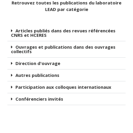
Retrouvez toutes les publications du laboratoire
Soutien aux masters de l’UTLN
Professeurs émérites
Espaces, Mobilités, Inégalités
Publications
LEAD par catégorie
Contact
Post-Doctorat, ATER
Macroéconomie financière et Institutions
Publications
Activités Scientifiques
Articles publiés dans des revues référencées
Doctorants
Concurrence, Echanges et Développement Durable
Documents scientifiques
Activités internationales
Contact
CNRS et HCERES
Axes de recherche transverses de l’Université de
Revue Région et développement
Valorisation et Contrats
Ouvrages et publications dans des ouvrages
Toulon
collectifs
Colloques et séminaires
Direction d'ouvrage
Thèses
Autres publications
Participation aux colloques internationaux
Conférenciers invités